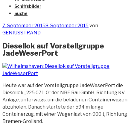
Schiffsbilder
Suche
Veröffentlicht
7. September 2015
8. September 2015
von
am
GENIUSSTRAND
Diesellok auf Vorstellgruppe
JadeWeserPort
Heute war auf der Vorstellgruppe JadeWeserPort die
Diesellok „225 071-0“ der
NBE Rail GmbH, Richtung KV-
Anlage, unterwegs, um die beladenen Containerwagen
abzuholen. Danach startete der 594 m lange
Containerzug, mit einer Wagenlast von 900 t, Richtung
Bremen-Grolland.