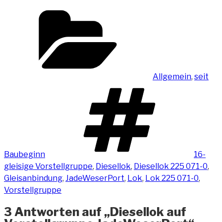
Kategorien
Allgemein
,
seit
Schlag
Baubeginn
16-
gleisige Vorstellgruppe
,
Diesellok
,
Diesellok 225 071-0
,
Gleisanbindung
,
JadeWeserPort
,
Lok
,
Lok 225 071-0
,
Vorstellgruppe
3 Antworten auf „Diesellok auf