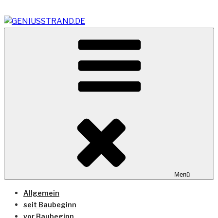
Zum
Inhalt
springen
Vom Geniusstrand zum JadeWeserPort/Container
GENIUSSTRAND.DE
Terminal Wilhelmshaven
Menü
Allgemein
seit Baubeginn
vor Baubeginn