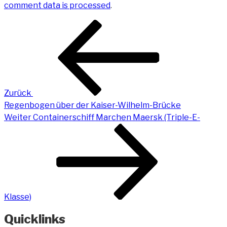
comment data is processed
.
Beitragsnavigation
Vorheriger
Beitrag
Zurück
Regenbogen über der Kaiser-Wilhelm-Brücke
Nächster
Weiter
Containerschiff Marchen Maersk (Triple-E-
Beitrag
Klasse)
Quicklinks