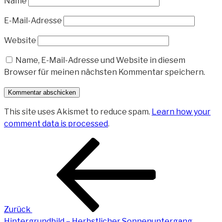
Name
E-Mail-Adresse
Website
Name, E-Mail-Adresse und Website in diesem
Browser für meinen nächsten Kommentar speichern.
This site uses Akismet to reduce spam.
Learn how your
comment data is processed
.
Beitragsnavigation
Vorheriger
Beitrag
Zurück
Hintergrundbild – Herbstlicher Sonnenuntergang