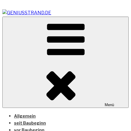
Zum
Inhalt
springen
Vom Geniusstrand zum JadeWeserPort/Container
GENIUSSTRAND.DE
Terminal Wilhelmshaven
Menü
Allgemein
seit Baubeginn
vor Baubeginn