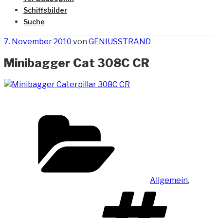
Schiffsbilder
Suche
Veröffentlicht
7. November 2010
von
GENIUSSTRAND
am
Minibagger Cat 308C CR
Kategorien
Allgemein
,
Sch