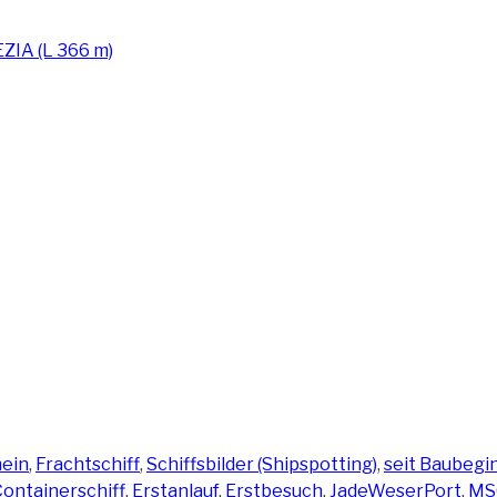
ein
,
Frachtschiff
,
Schiffsbilder (Shipspotting)
,
seit Baubegi
Containerschiff
,
Erstanlauf
,
Erstbesuch
,
JadeWeserPort
,
MS