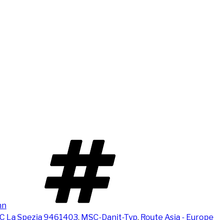
nn
C La Spezia 9461403
,
MSC-Danit-Typ
,
Route Asia - Europe