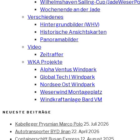
Wilhelmshaven Sailing-Cup (JadeWeserPo
Wochenende an der Jade
Verschiedenes
Hintergrundbilder (WHV)
Historische Ansichtskarten
Panoramabilder
Video
Zeitraffer
WKA Projekte
Alpha Ventus Windpark
Global Tech I Windpark
Nordsee Ost Windpark
Weserwind Montageplatz
Windkraftanlage Bard VM
NEUESTE BEITRÄGE
Kabelleger Prysmian Marco Polo
25. Juli 2026
Autotransporter BYD Jinan
22. April 2026
Containerschiff Busan Express
12. August 2025