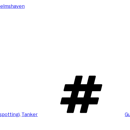
Sc
pspotting)
,
Tanker
G