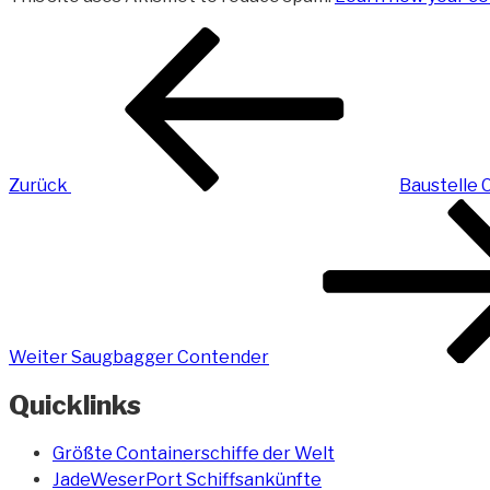
Beitragsnavigation
Vorheriger
Beitrag
Zurück
Baustelle 
Nächster
Beitrag
Weiter
Saugbagger Contender
Quicklinks
Größte Containerschiffe der Welt
JadeWeserPort Schiffsankünfte