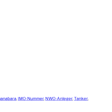
hlagwörter
uanabara
,
IMO-Nummer
,
NWO-Anleger
,
Tanker
,