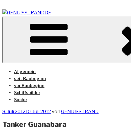
Zum
Inhalt
springen
Vom Geniusstrand zum JadeWeserPort/Container Termin
GENIUSSTRAND.DE
Allgemein
seit Baubeginn
vor Baubeginn
Schiffsbilder
Suche
Veröffentlicht
8. Juli 2012
10. Juli 2012
von
GENIUSSTRAND
am
Tanker Guanabara