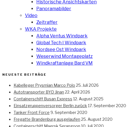
Historische Ansichtskarten
Panoramabilder
Video
Zeitraffer
WKA Projekte
Alpha Ventus Windpark
Global Tech I Windpark
Nordsee Ost Windpark
Weserwind Montageplatz
Windkraftanlage Bard VM
NEUESTE BEITRÄGE
Kabelleger Prysmian Marco Polo
25. Juli 2026
Autotransporter BYD Jinan
22. April 2026
Containerschiff Busan Express
12. August 2025
Einsatzgruppenversorger Berlin zurück
17. September 2020
Tanker Front Force
9. September 2020
Fregatte Brandenburg ausgelaufen
25. August 2020
Containerschiff Maersk Serangoon
10. Juli 2020