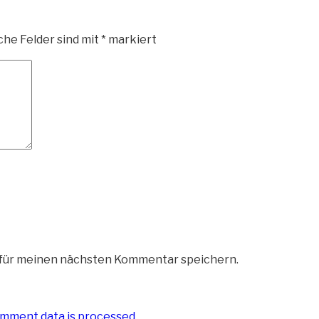
che Felder sind mit
*
markiert
 für meinen nächsten Kommentar speichern.
mment data is processed
.