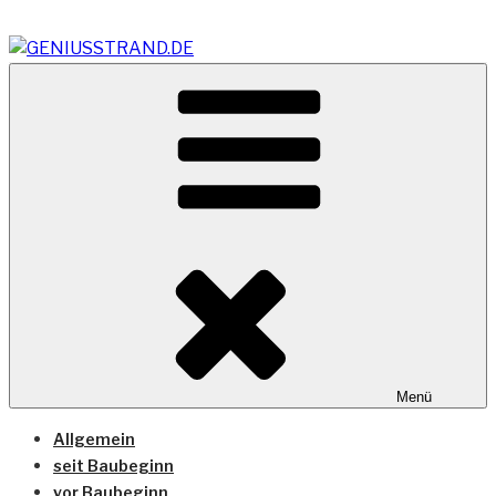
Zum
Inhalt
springen
Vom Geniusstrand zum JadeWeserPort/Container
GENIUSSTRAND.DE
Terminal Wilhelmshaven
Menü
Allgemein
seit Baubeginn
vor Baubeginn