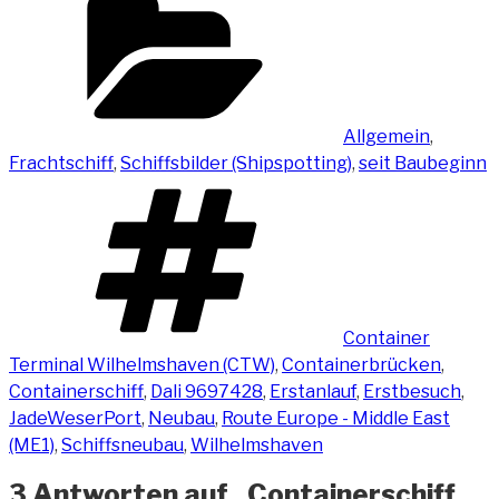
Allgemein
,
Frachtschiff
,
Schiffsbilder (Shipspotting)
,
seit Baubeginn
Schlagwörter
Container
Terminal Wilhelmshaven (CTW)
,
Containerbrücken
,
Containerschiff
,
Dali 9697428
,
Erstanlauf
,
Erstbesuch
,
JadeWeserPort
,
Neubau
,
Route Europe - Middle East
(ME1)
,
Schiffsneubau
,
Wilhelmshaven
3 Antworten auf „Containerschiff