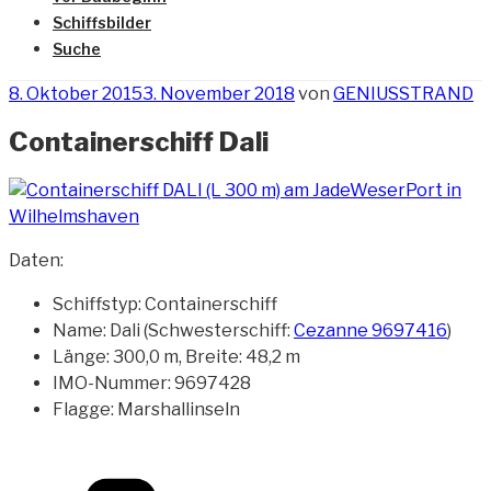
Schiffsbilder
Suche
Veröffentlicht
8. Oktober 2015
3. November 2018
von
GENIUSSTRAND
am
Containerschiff Dali
Daten:
Schiffstyp: Containerschiff
Name: Dali (Schwesterschiff:
Cezanne 9697416
)
Länge: 300,0 m, Breite: 48,2 m
IMO-Nummer: 9697428
Flagge: Marshallinseln
Kategorien