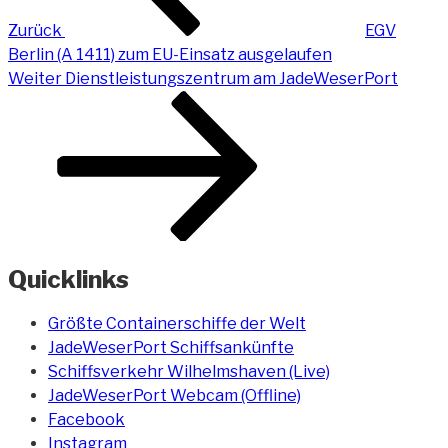
Zurück
EGV
Berlin (A 1411) zum EU-Einsatz ausgelaufen
Nächster
Weiter
Dienstleistungszentrum am JadeWeserPort
Beitrag
Quicklinks
Größte Containerschiffe der Welt
JadeWeserPort Schiffsankünfte
Schiffsverkehr Wilhelmshaven (Live)
JadeWeserPort Webcam (Offline)
Facebook
Instagram