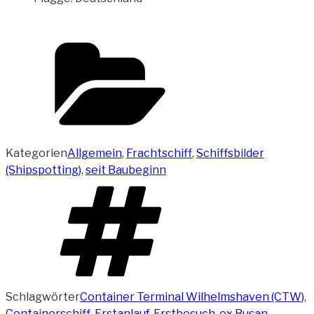
Kategorien
Allgemein
,
Frachtschiff
,
Schiffsbilder
(Shipspotting)
,
seit Baubeginn
Schlagwörter
Container Terminal Wilhelmshaven (CTW)
,
Containerschiff
,
Erstanlauf
,
Erstbesuch
,
ex Busan