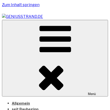
Zum Inhalt springen
Vom Geniusstrand zum JadeWeserPort/Container
GENIUSSTRAND.DE
Terminal Wilhelmshaven
Menü
Allgemein
seit Baubeginn