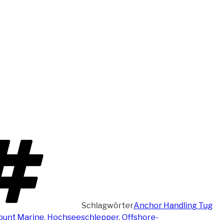
Schlagwörter
Anchor Handling Tug
ount Marine
,
Hochseeschlepper
,
Offshore-