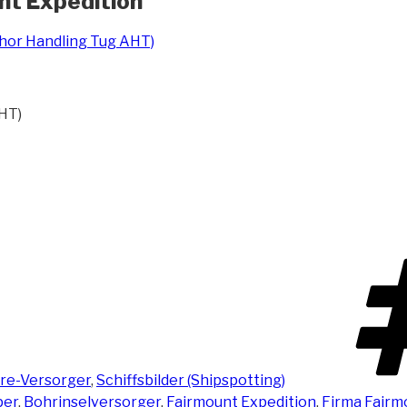
nt Expedition
AHT)
re-Versorger
,
Schiffsbilder (Shipspotting)
per
,
Bohrinselversorger
,
Fairmount Expedition
,
Firma Fairm