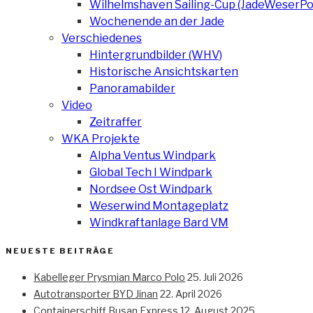
Wilhelmshaven Sailing-Cup (JadeWeserPo
Wochenende an der Jade
Verschiedenes
Hintergrundbilder (WHV)
Historische Ansichtskarten
Panoramabilder
Video
Zeitraffer
WKA Projekte
Alpha Ventus Windpark
Global Tech I Windpark
Nordsee Ost Windpark
Weserwind Montageplatz
Windkraftanlage Bard VM
NEUESTE BEITRÄGE
Kabelleger Prysmian Marco Polo
25. Juli 2026
Autotransporter BYD Jinan
22. April 2026
Containerschiff Busan Express
12. August 2025