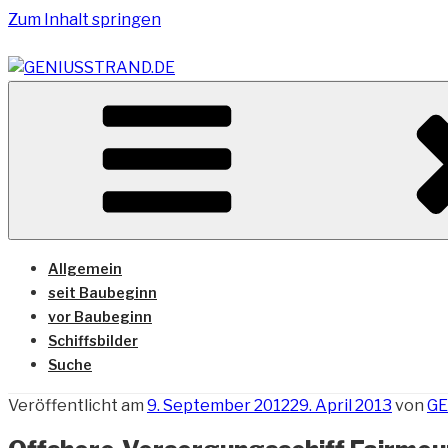
Zum Inhalt springen
Vom Geniusstrand zum JadeWeserPort/Container Termin
GENIUSSTRAND.DE
Allgemein
seit Baubeginn
vor Baubeginn
Schiffsbilder
Suche
Veröffentlicht am
9. September 2012
29. April 2013
von
G