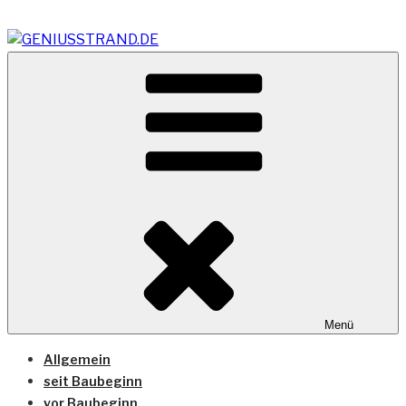
Zum
Inhalt
springen
Vom Geniusstrand zum JadeWeserPort/Container
GENIUSSTRAND.DE
Terminal Wilhelmshaven
Menü
Allgemein
seit Baubeginn
vor Baubeginn