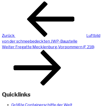
Beitragsnavigation
Vorheriger
Beitrag
Zurück
Luftbild
von der schneebedeckten JWP-Baustelle
Nächster
Weiter
Fregatte Mecklenburg-Vorpommern (F 218)
Beitrag
Quicklinks
Größte Containerschiffe der Welt