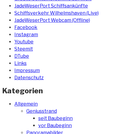
JadeWeserPort Schiffsankünfte
Schiffsverkehr Wilhelmshaven (Live)
JadeWeserPort Webcam (Offline)
Facebook
Instagram
Youtube
Steemit
DTube
Links
Impressum
Datenschutz
Kategorien
Allgemein
Geniusstrand
seit Baubeginn
vor Baubeginn
Panoramabilder