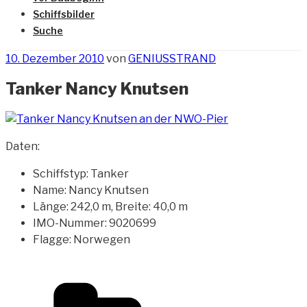
Schiffsbilder
Suche
Veröffentlicht
10. Dezember 2010
von
GENIUSSTRAND
am
Tanker Nancy Knutsen
Daten:
Schiffstyp: Tanker
Name: Nancy Knutsen
Länge: 242,0 m, Breite: 40,0 m
IMO-Nummer: 9020699
Flagge: Norwegen
Kategorien