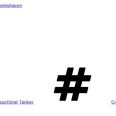
Sc
pspotting)
,
Tanker
Cr