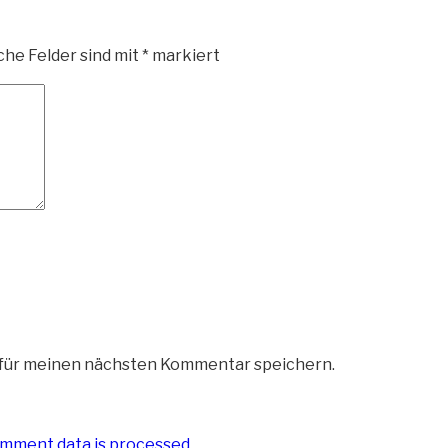
che Felder sind mit
*
markiert
 für meinen nächsten Kommentar speichern.
mment data is processed
.