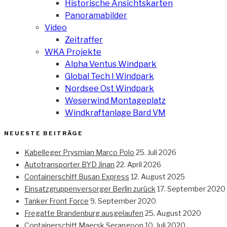
Historische Ansichtskarten
Panoramabilder
Video
Zeitraffer
WKA Projekte
Alpha Ventus Windpark
Global Tech I Windpark
Nordsee Ost Windpark
Weserwind Montageplatz
Windkraftanlage Bard VM
NEUESTE BEITRÄGE
Kabelleger Prysmian Marco Polo
25. Juli 2026
Autotransporter BYD Jinan
22. April 2026
Containerschiff Busan Express
12. August 2025
Einsatzgruppenversorger Berlin zurück
17. September 2020
Tanker Front Force
9. September 2020
Fregatte Brandenburg ausgelaufen
25. August 2020
Containerschiff Maersk Serangoon
10. Juli 2020