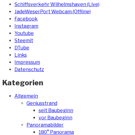
Schiffsverkehr Wilhelmshaven (Live)
JadeWeserPort Webcam (Offline)
Facebook
Instagram
Youtube
Steemit
DTube
Links
Impressum
Datenschutz
Kategorien
Allgemein
Geniusstrand
seit Baubeginn
vor Baubeginn
Panoramabilder
180° Panorama