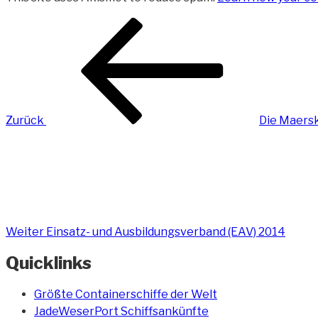
Beitragsnavigation
Vorheriger
Beitrag
Zurück
Die Maers
Nächster
Beitrag
Weiter
Einsatz- und Ausbildungsverband (EAV) 2014
Quicklinks
Größte Containerschiffe der Welt
JadeWeserPort Schiffsankünfte