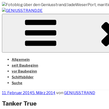
Zum
Inhalt
springen
Vom Geniusstrand zum JadeWeserPort/Container Termin
GENIUSSTRAND.DE
Allgemein
seit Baubeginn
vor Baubeginn
Schiffsbilder
Suche
Veröffentlicht
11. Februar 2014
5. März 2014
von
GENIUSSTRAND
am
Tanker True