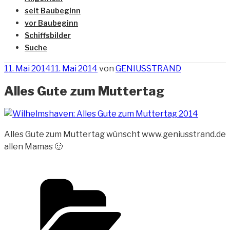
seit Baubeginn
vor Baubeginn
Schiffsbilder
Suche
Veröffentlicht
11. Mai 2014
11. Mai 2014
von
GENIUSSTRAND
am
Alles Gute zum Muttertag
Alles Gute zum Muttertag wünscht www.geniusstrand.de
allen Mamas 🙂
Kategorien