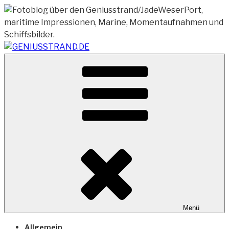
Zum
Inhalt
springen
Vom Geniusstrand zum JadeWeserPort/Container
GENIUSSTRAND.DE
Terminal Wilhelmshaven
Menü
Allgemein