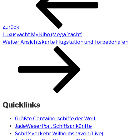
Zurück
Luxusyacht My Kibo (Mega-Yacht)
Nächster
Weiter
Ansichtskarte Flugstation und Torpedohafen
Beitrag
Quicklinks
Größte Containerschiffe der Welt
JadeWeserPort Schiffsankünfte
Schiffsverkehr Wilhelmshaven (Live)