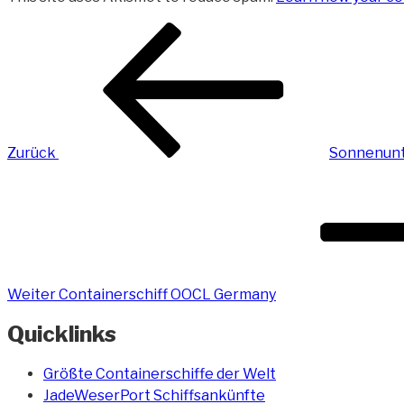
Beitragsnavigation
Vorheriger
Beitrag
Zurück
Sonnenunt
Nächster
Beitrag
Weiter
Containerschiff OOCL Germany
Quicklinks
Größte Containerschiffe der Welt
JadeWeserPort Schiffsankünfte