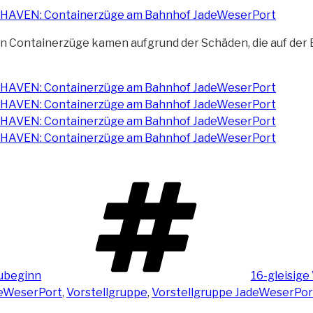
ten Containerzüge kamen aufgrund der
Schäden, die auf de
Schlagwört
aubeginn
16-gleisige
eWeserPort
,
Vorstellgruppe
,
Vorstellgruppe JadeWeserPor