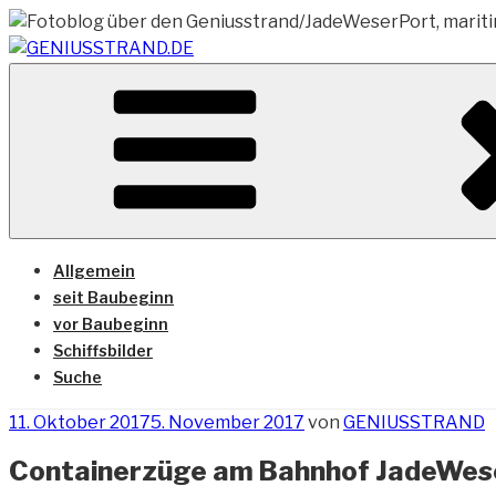
Zum
Inhalt
springen
Vom Geniusstrand zum JadeWeserPort/Container Termin
GENIUSSTRAND.DE
Allgemein
seit Baubeginn
vor Baubeginn
Schiffsbilder
Suche
Veröffentlicht
11. Oktober 2017
5. November 2017
von
GENIUSSTRAND
am
Containerzüge am Bahnhof JadeWes