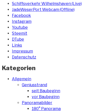
Schiffsverkehr Wilhelmshaven (Live)
JadeWeserPort Webcam (Offline)
Facebook
Instagram
Youtube
Steemit
DTube
Links
Impressum
Datenschutz
Kategorien
Allgemein
Geniusstrand
seit Baubeginn
vor Baubeginn
Panoramabilder
180° Panorama