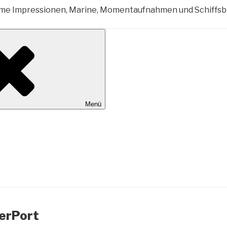
al Wilhelmshaven
Menü
erPort