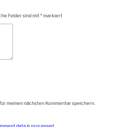
che Felder sind mit
*
markiert
 für meinen nächsten Kommentar speichern.
mment data is processed
.