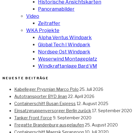
Historische Ansichtskarten
Panoramabilder
Video
Zeitraffer
WKA Projekte
Alpha Ventus Windpark
Global Tech I Windpark
Nordsee Ost Windpark
Weserwind Montageplatz
Windkraftanlage Bard VM
NEUESTE BEITRÄGE
Kabelleger Prysmian Marco Polo
25. Juli 2026
Autotransporter BYD Jinan
22. April 2026
Containerschiff Busan Express
12. August 2025
Einsatzgruppenversorger Berlin zurück
17. September 2020
Tanker Front Force
9. September 2020
Fregatte Brandenburg ausgelaufen
25. August 2020
Containerschiff Maersk Serangoon
10. Juli 2020