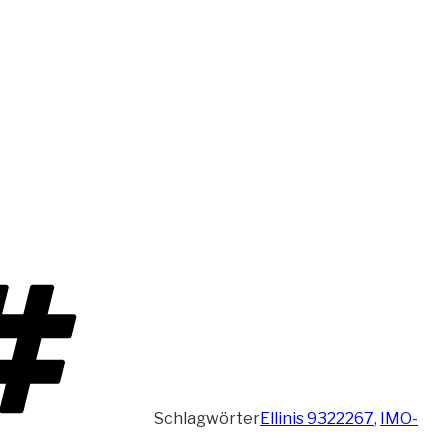
Schlagwörter
Ellinis 9322267
,
IMO-