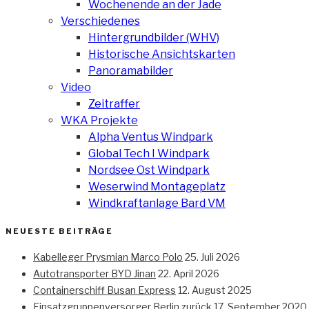
Wochenende an der Jade
Verschiedenes
Hintergrundbilder (WHV)
Historische Ansichtskarten
Panoramabilder
Video
Zeitraffer
WKA Projekte
Alpha Ventus Windpark
Global Tech I Windpark
Nordsee Ost Windpark
Weserwind Montageplatz
Windkraftanlage Bard VM
NEUESTE BEITRÄGE
Kabelleger Prysmian Marco Polo
25. Juli 2026
Autotransporter BYD Jinan
22. April 2026
Containerschiff Busan Express
12. August 2025
Einsatzgruppenversorger Berlin zurück
17. September 2020