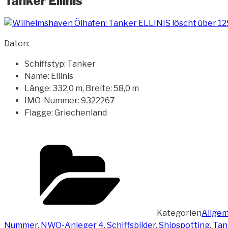
Tanker Ellinis
Daten:
Schiffstyp: Tanker
Name: Ellinis
Länge: 332,0 m, Breite: 58,0 m
IMO-Nummer: 9322267
Flagge: Griechenland
Kategorien
Allgem
Nummer
,
NWO-Anleger 4
,
Schiffsbilder
,
Shipspotting
,
Tan