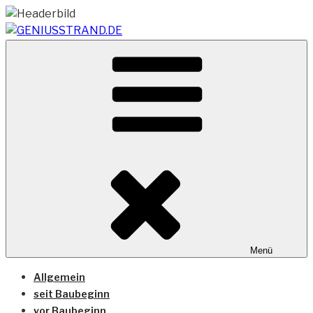
Zum
Inhalt
springen
Vom Geniusstrand zum JadeWeserPort/Container
GENIUSSTRAND.DE
Terminal Wilhelmshaven
Menü
Allgemein
seit Baubeginn
vor Baubeginn