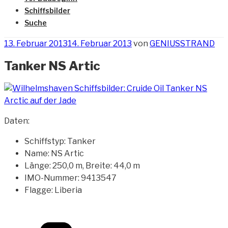
Schiffsbilder
Suche
Veröffentlicht
13. Februar 2013
14. Februar 2013
von
GENIUSSTRAND
am
Tanker NS Artic
Daten:
Schiffstyp: Tanker
Name: NS Artic
Länge: 250,0 m, Breite: 44,0 m
IMO-Nummer: 9413547
Flagge: Liberia
Kategorien