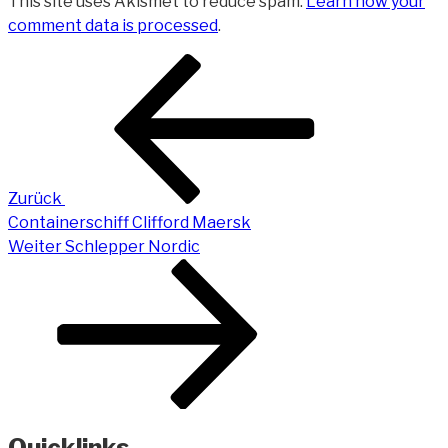
This site uses Akismet to reduce spam.
Learn how your
comment data is processed
.
Beitragsnavigation
Vorheriger
Beitrag
Zurück
Containerschiff Clifford Maersk
Nächster
Weiter
Schlepper Nordic
Beitrag
Quicklinks