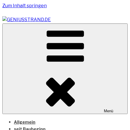
Zum Inhalt springen
Vom Geniusstrand zum JadeWeserPort/Container
GENIUSSTRAND.DE
Terminal Wilhelmshaven
Menü
Allgemein
seit Baubeginn