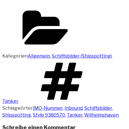
Kategorien
Allgemein
,
Schiffsbilder (Shipspotting)
,
Tanker
Schlagwörter
IMO-Nummer
,
Inbound
,
Schiffsbilder
,
Shipspotting
,
Style 9380570
,
Tanker
,
Wilhelmshaven
Schreibe einen Kommentar