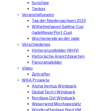
Sonstige
Tanker
Veranstaltungen
Tag der Niedersachsen 2019
Wilhelmshaven Sailing-Cup
(JadeWeserPort-Cup)
Wochenende an der Jade
Verschiedenes
Hintergrundbilder (WHV)
Historische Ansichtskarten
Panoramabilder
Video
Zeitraffer
WKA Projekte
Alpha Ventus Windpark
Global Tech I Windpark
Nordsee Ost Windpark
Weserwind Montageplatz
Windkraftanlage Bard VM