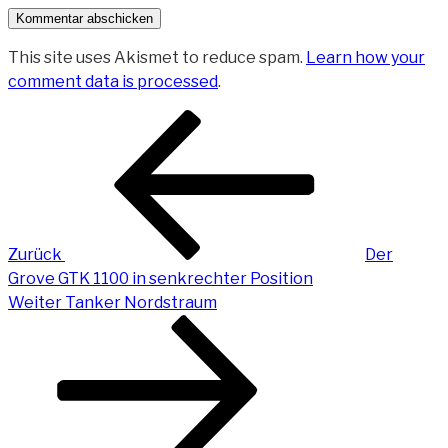
This site uses Akismet to reduce spam.
Learn how your
comment data is processed
.
Beitragsnavigation
Vorheriger
Beitrag
Zurück
Der
Grove GTK 1100 in senkrechter Position
Nächster
Weiter
Tanker Nordstraum
Beitrag