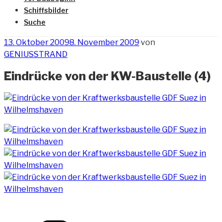
Schiffsbilder
Suche
Veröffentlicht
13. Oktober 2009
8. November 2009
von
am
GENIUSSTRAND
Eindrücke von der KW-Baustelle (4)
Kategorien