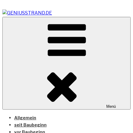
Zum
Inhalt
springen
Vom Geniusstrand zum JadeWeserPort/Container
GENIUSSTRAND.DE
Terminal Wilhelmshaven
Menü
Allgemein
seit Baubeginn
vor Baubeginn