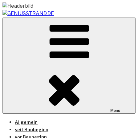
Zum
Inhalt
springen
Vom Geniusstrand zum JadeWeserPort/Container
GENIUSSTRAND.DE
Terminal Wilhelmshaven
Menü
Allgemein
seit Baubeginn
vor Baubeginn