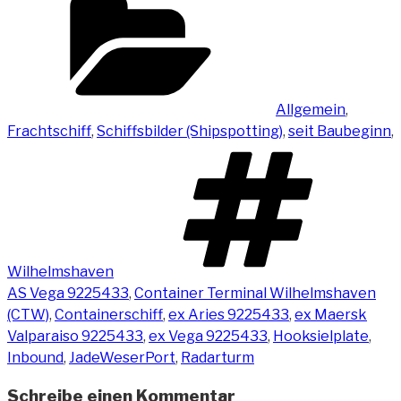
Allgemein
,
Frachtschiff
,
Schiffsbilder (Shipspotting)
,
seit Baubeginn
,
Sc
Wilhelmshaven
AS Vega 9225433
,
Container Terminal Wilhelmshaven
(CTW)
,
Containerschiff
,
ex Aries 9225433
,
ex Maersk
Valparaiso 9225433
,
ex Vega 9225433
,
Hooksielplate
,
Inbound
,
JadeWeserPort
,
Radarturm
Schreibe einen Kommentar