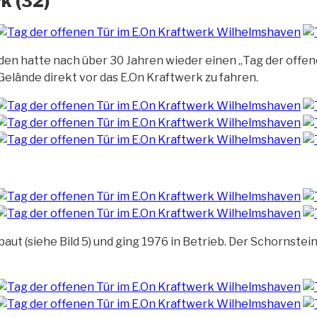
k (32)
en hatte nach über 30 Jahren wieder einen „Tag der offene
elände direkt vor das E.On Kraftwerk zu fahren.
ut (siehe Bild 5) und ging 1976 in Betrieb. Der Schornstei