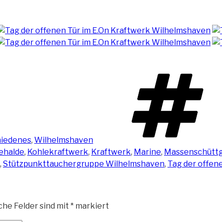
hiedenes
,
Wilhelmshaven
ehalde
,
Kohlekraftwerk
,
Kraftwerk
,
Marine
,
Massenschüttg
,
Stützpunkttauchergruppe Wilhelmshaven
,
Tag der offen
che Felder sind mit
*
markiert