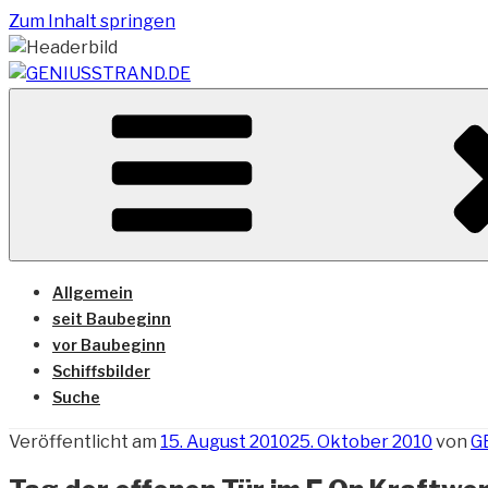
Zum Inhalt springen
Vom Geniusstrand zum JadeWeserPort/Container Termin
GENIUSSTRAND.DE
Allgemein
seit Baubeginn
vor Baubeginn
Schiffsbilder
Suche
Veröffentlicht am
15. August 2010
25. Oktober 2010
von
G