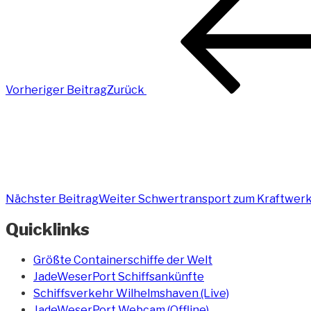
Vorheriger Beitrag
Zurück
Nächster Beitrag
Weiter
Schwertransport zum Kraftwerk
Quicklinks
Größte Containerschiffe der Welt
JadeWeserPort Schiffsankünfte
Schiffsverkehr Wilhelmshaven (Live)
JadeWeserPort Webcam (Offline)