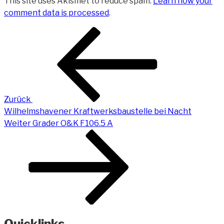
This site uses Akismet to reduce spam.
Learn how your
comment data is processed
.
Beitragsnavigation
Vorheriger
Beitrag
Zurück
Wilhelmshavener Kraftwerksbaustelle bei Nacht
Nächster
Weiter
Grader O&K F106.5 A
Beitrag
Quicklinks