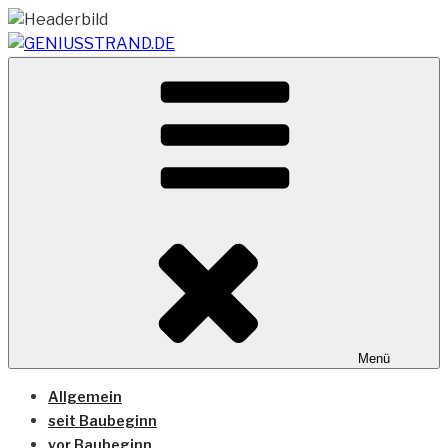
Zum
Inhalt
springen
Vom Geniusstrand zum JadeWeserPort/Container
GENIUSSTRAND.DE
Terminal Wilhelmshaven
Menü
Allgemein
seit Baubeginn
vor Baubeginn