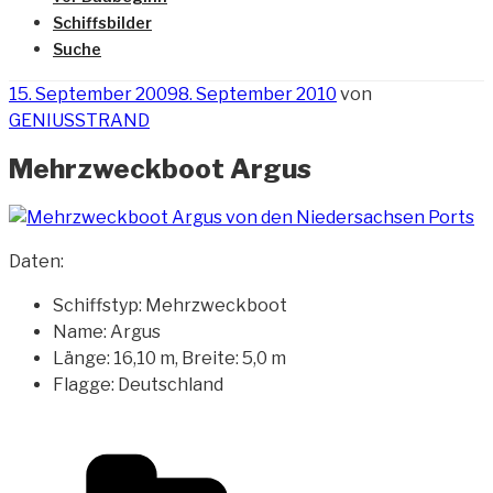
Schiffsbilder
Suche
Veröffentlicht
15. September 2009
8. September 2010
von
am
GENIUSSTRAND
Mehrzweckboot Argus
Daten:
Schiffstyp: Mehrzweckboot
Name: Argus
Länge: 16,10 m, Breite: 5,0 m
Flagge: Deutschland
Kategorien