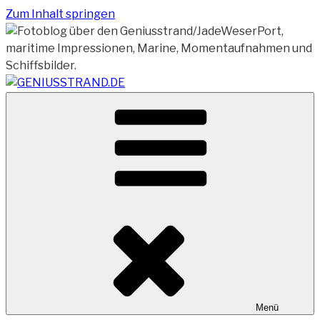
Zum Inhalt springen
Vom Geniusstrand zum JadeWeserPort/Container
GENIUSSTRAND.DE
Terminal Wilhelmshaven
Menü