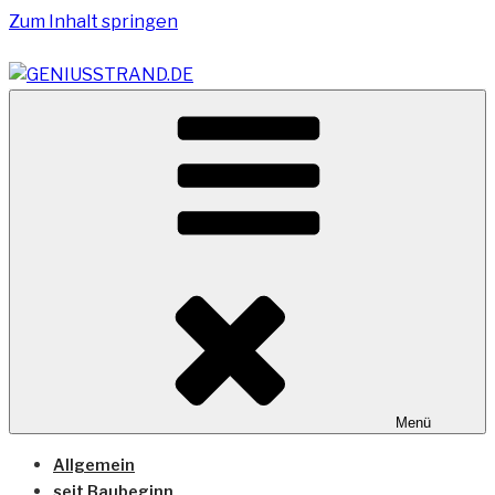
Zum Inhalt springen
Vom Geniusstrand zum JadeWeserPort/Container
GENIUSSTRAND.DE
Terminal Wilhelmshaven
Menü
Allgemein
seit Baubeginn