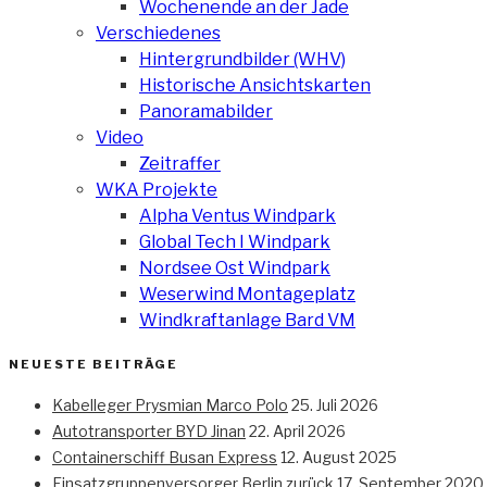
Wochenende an der Jade
Verschiedenes
Hintergrundbilder (WHV)
Historische Ansichtskarten
Panoramabilder
Video
Zeitraffer
WKA Projekte
Alpha Ventus Windpark
Global Tech I Windpark
Nordsee Ost Windpark
Weserwind Montageplatz
Windkraftanlage Bard VM
NEUESTE BEITRÄGE
Kabelleger Prysmian Marco Polo
25. Juli 2026
Autotransporter BYD Jinan
22. April 2026
Containerschiff Busan Express
12. August 2025
Einsatzgruppenversorger Berlin zurück
17. September 2020