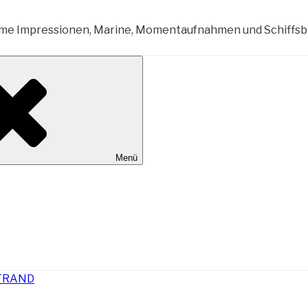
al Wilhelmshaven
Menü
TRAND