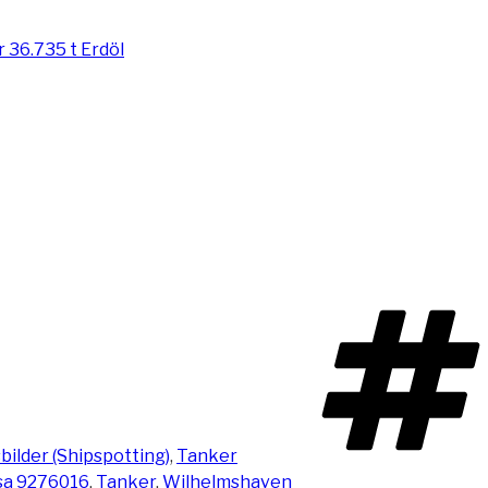
bilder (Shipspotting)
,
Tanker
sa 9276016
,
Tanker
,
Wilhelmshaven