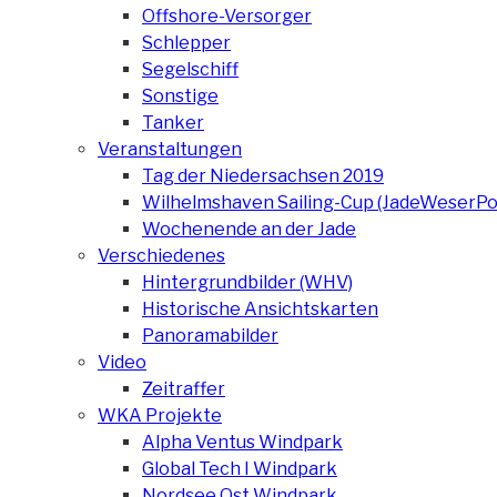
Offshore-Versorger
Schlepper
Segelschiff
Sonstige
Tanker
Veranstaltungen
Tag der Niedersachsen 2019
Wilhelmshaven Sailing-Cup (JadeWeserPo
Wochenende an der Jade
Verschiedenes
Hintergrundbilder (WHV)
Historische Ansichtskarten
Panoramabilder
Video
Zeitraffer
WKA Projekte
Alpha Ventus Windpark
Global Tech I Windpark
Nordsee Ost Windpark