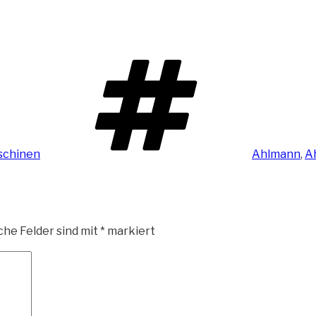
Schlagwört
schinen
Ahlmann
,
A
che Felder sind mit
*
markiert