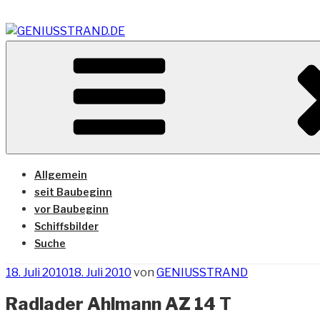
Zum
Inhalt
springen
Vom Geniusstrand zum JadeWeserPort/Container Termin
GENIUSSTRAND.DE
Allgemein
seit Baubeginn
vor Baubeginn
Schiffsbilder
Suche
Veröffentlicht
18. Juli 2010
18. Juli 2010
von
GENIUSSTRAND
am
Radlader Ahlmann AZ 14 T