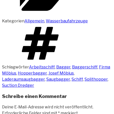
Kategorien
Allgemein
,
Wasserbaufahrzeuge
Schlagwörter
Arbeitsschiff
,
Bagger
,
Baggerschiff
,
Firma
Möbius
,
Hopperbagger
,
Josef Möbius
,
Laderaumsaugbagger
,
Saugbagger
,
Schiff
,
Splithopper
,
Suction Dredger
Schreibe einen Kommentar
Deine E-Mail-Adresse wird nicht veröffentlicht.
Erforderliche Felder sind mit
*
markiert