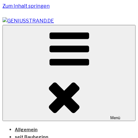
Zum Inhalt springen
Vom Geniusstrand zum JadeWeserPort/Container
GENIUSSTRAND.DE
Terminal Wilhelmshaven
Menü
Allgemein
seit Baubeginn