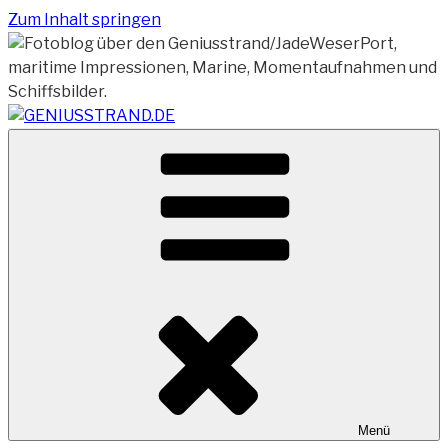
Zum Inhalt springen
Vom Geniusstrand zum JadeWeserPort/Container
GENIUSSTRAND.DE
Terminal Wilhelmshaven
Menü