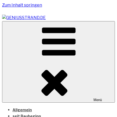
Zum Inhalt springen
Vom Geniusstrand zum JadeWeserPort/Container
GENIUSSTRAND.DE
Terminal Wilhelmshaven
Menü
Allgemein
seit Baubeginn