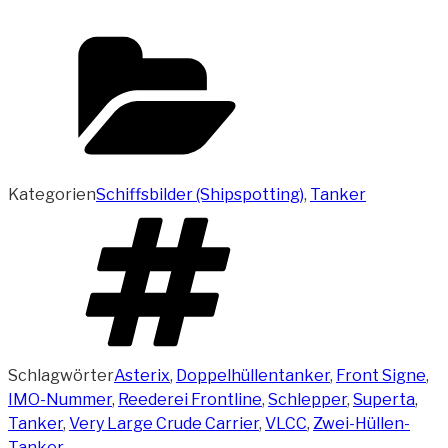
Kategorien
Schiffsbilder (Shipspotting)
,
Tanker
Schlagwörter
Asterix
,
Doppelhüllentanker
,
Front Signe
,
IMO-Nummer
,
Reederei Frontline
,
Schlepper
,
Superta
,
Tanker
,
Very Large Crude Carrier
,
VLCC
,
Zwei-Hüllen-
Tanker