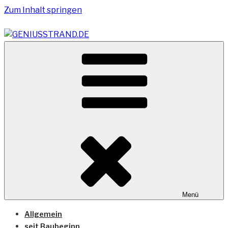
Zum Inhalt springen
Vom Geniusstrand zum JadeWeserPort/Container
GENIUSSTRAND.DE
Terminal Wilhelmshaven
Menü
Allgemein
seit Baubeginn