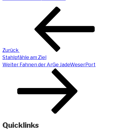
Beitragsnavigation
Vorheriger
Beitrag
Zurück
Stahlpfähle am Ziel
Nächster
Weiter
Fahnen der ArGe JadeWeserPort
Beitrag
Quicklinks