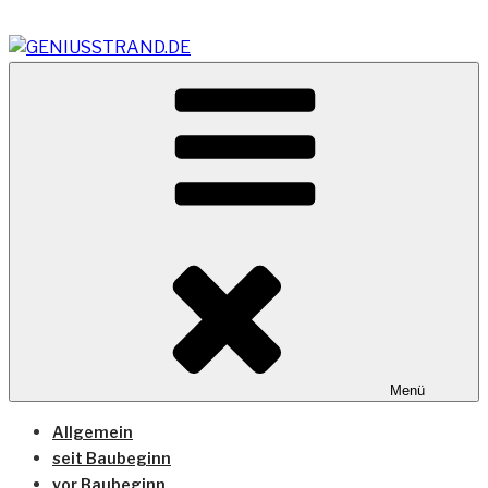
Zum
Inhalt
springen
Vom Geniusstrand zum JadeWeserPort/Container
GENIUSSTRAND.DE
Terminal Wilhelmshaven
Menü
Allgemein
seit Baubeginn
vor Baubeginn