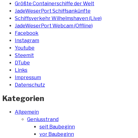
Größte Containerschiffe der Welt
JadeWeserPort Schiffsankünfte
Schiffsverkehr Wilhelmshaven (Live)
JadeWeserPort Webcam (Offline)
Facebook
Instagram
Youtube
Steemit
DTube
Links
Impressum
Datenschutz
Kategorien
Allgemein
Geniusstrand
seit Baubeginn
vor Baubeginn