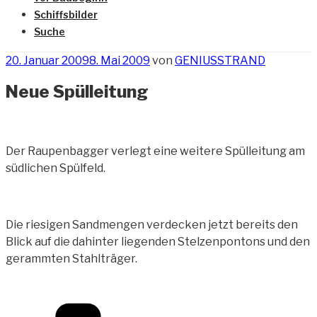
Schiffsbilder
Suche
Veröffentlicht
20. Januar 2009
8. Mai 2009
von
GENIUSSTRAND
am
Neue Spülleitung
Der Raupenbagger verlegt eine weitere Spülleitung am
südlichen Spülfeld.
Die riesigen Sandmengen verdecken jetzt bereits den
Blick auf die dahinter liegenden Stelzenpontons und den
gerammten Stahlträger.
Kategorien