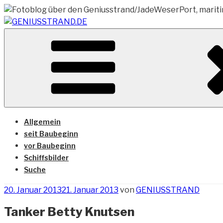
Zum
Inhalt
springen
Vom Geniusstrand zum JadeWeserPort/Container Termin
GENIUSSTRAND.DE
Allgemein
seit Baubeginn
vor Baubeginn
Schiffsbilder
Suche
Veröffentlicht
20. Januar 2013
21. Januar 2013
von
GENIUSSTRAND
am
Tanker Betty Knutsen