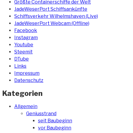
Größte Containerschiffe der Welt
JadeWeserPort Schiffsankünfte
Schiffsverkehr Wilhelmshaven (Live)
JadeWeserPort Webcam (Offline)
Facebook
Instagram
Youtube
Steemit
DTube
Links
Impressum
Datenschutz
Kategorien
Allgemein
Geniusstrand
seit Baubeginn
vor Baubeginn