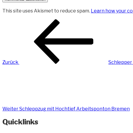
This site uses Akismet to reduce spam.
Learn how your co
Beitragsnavigation
Vorheriger
Beitrag
Zurück
Schlepper
Nächster
Beitrag
Weiter
Schleppzug mit Hochtief Arbeitsponton Bremen
Quicklinks