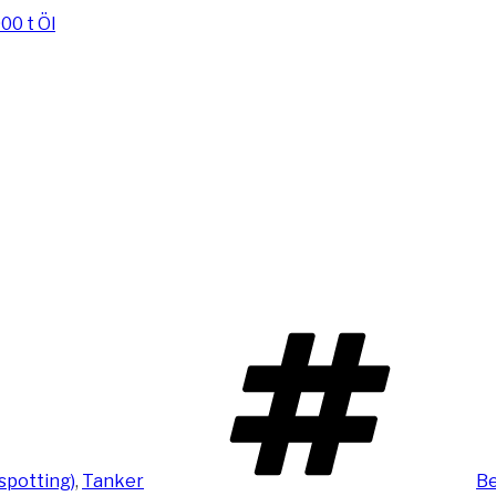
Sc
pspotting)
,
Tanker
Be