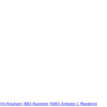
hlagwörter
tty Knutsen
,
IMO-Nummer
,
NWO-Anleger 1
,
Reederei