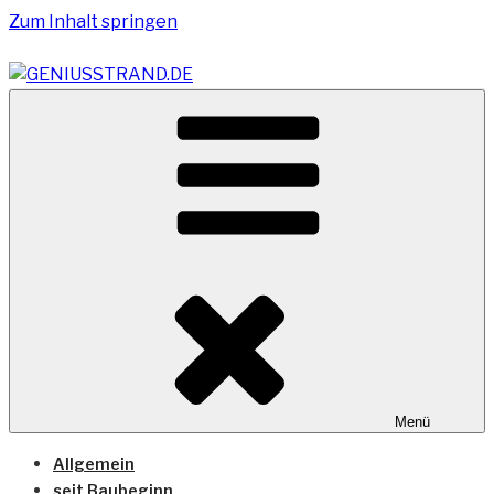
Zum Inhalt springen
Vom Geniusstrand zum JadeWeserPort/Container
GENIUSSTRAND.DE
Terminal Wilhelmshaven
Menü
Allgemein
seit Baubeginn