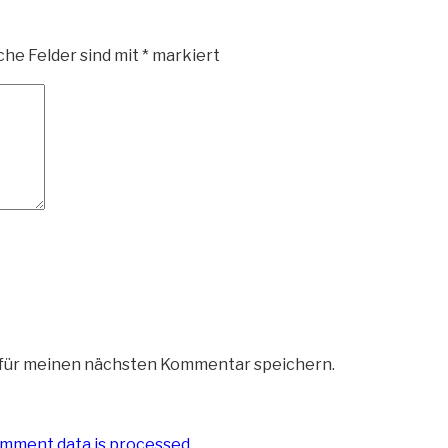
che Felder sind mit
*
markiert
 für meinen nächsten Kommentar speichern.
mment data is processed
.