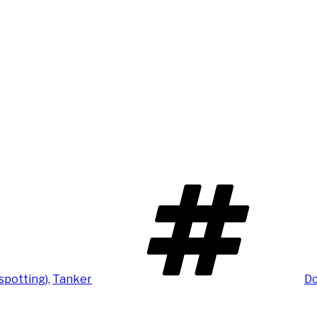
Sc
pspotting)
,
Tanker
Do