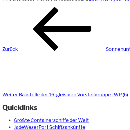
Beitragsnavigation
Vorheriger
Beitrag
Zurück
Sonnenunt
Nächster
Beitrag
Weiter
Baustelle der 16-gleisigen Vorstellgruppe JWP (6)
Quicklinks
Größte Containerschiffe der Welt
JadeWeserPort Schiffsankünfte