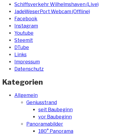
Schiffsverkehr Wilhelmshaven (Live)
JadeWeserPort Webcam (Offline)
Facebook
Instagram
Youtube
Steemit
DTube
Links
Impressum
Datenschutz
Kategorien
Allgemein
Geniusstrand
seit Baubeginn
vor Baubeginn
Panoramabilder
180° Panorama