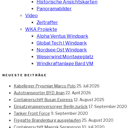
Historische Ansichtskarten
Panoramabilder
Video
Zeitraffer
WKA Projekte
Alpha Ventus Windpark
Global Tech I Windpark
Nordsee Ost Windpark
Weserwind Montageplatz
Windkraftanlage Bard VM
NEUESTE BEITRÄGE
Kabelleger Prysmian Marco Polo
25. Juli 2026
Autotransporter BYD Jinan
22. April 2026
Containerschiff Busan Express
12. August 2025
Einsatzgruppenversorger Berlin zurück
17. September 2020
Tanker Front Force
9. September 2020
Fregatte Brandenburg ausgelaufen
25. August 2020
Containerschiff Maersk Serangoon
10. Juli 2020