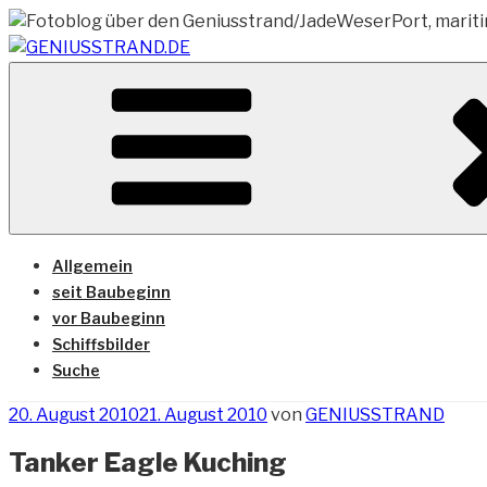
Zum
Inhalt
springen
Vom Geniusstrand zum JadeWeserPort/Container Termin
GENIUSSTRAND.DE
Allgemein
seit Baubeginn
vor Baubeginn
Schiffsbilder
Suche
Veröffentlicht
20. August 2010
21. August 2010
von
GENIUSSTRAND
am
Tanker Eagle Kuching