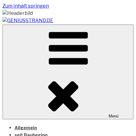
Zum Inhalt springen
Vom Geniusstrand zum JadeWeserPort/Container
GENIUSSTRAND.DE
Terminal Wilhelmshaven
Menü
Allgemein
seit Baubeginn