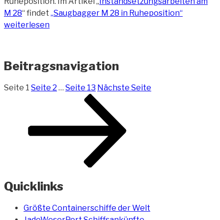
Ruheposition. Im Artikel „
Instandsetzungsarbeiten am
M 28
“ findet
„Saugbagger M 28 in Ruheposition“
weiterlesen
Beitragsnavigation
Seite
1
Seite
2
…
Seite
13
Nächste Seite
Quicklinks
Größte Containerschiffe der Welt
JadeWeserPort Schiffsankünfte