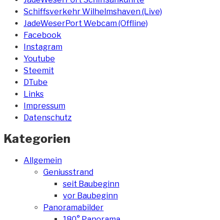
Schiffsverkehr Wilhelmshaven (Live)
JadeWeserPort Webcam (Offline)
Facebook
Instagram
Youtube
Steemit
DTube
Links
Impressum
Datenschutz
Kategorien
Allgemein
Geniusstrand
seit Baubeginn
vor Baubeginn
Panoramabilder
180° Panorama