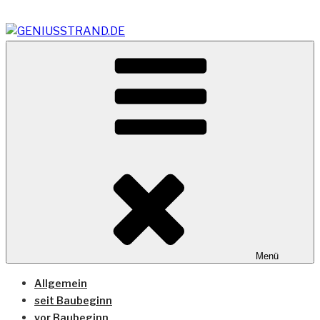
Zum
Inhalt
springen
Vom Geniusstrand zum JadeWeserPort/Container
GENIUSSTRAND.DE
Terminal Wilhelmshaven
Menü
Allgemein
seit Baubeginn
vor Baubeginn