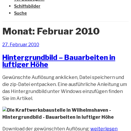
Schiffsbilder
Suche
Monat:
Februar 2010
Veröffentlicht
27. Februar 2010
am
Hintergrundbild – Bauarbeiten in
luftiger Höhe
Gewünschte Auflösung anklicken, Datei speichern und
die zip-Datei entpacken. Eine ausführliche Anleitung um
das Hintergrundbild unter Windows einzufügen finden
Sie im Artikel.
„Hintergrundbild
Download der gewünschten Auflösung:
weiterlesen