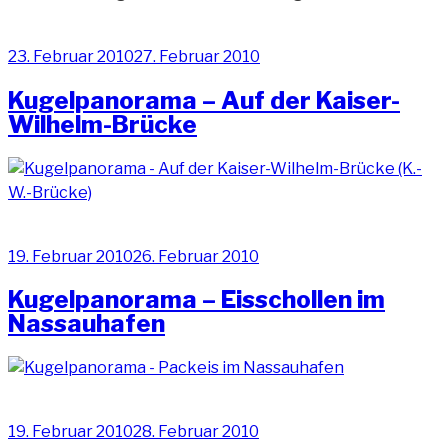
–
Bauarbeiten
Veröffentlicht
23. Februar 2010
27. Februar 2010
in
am
luftiger
Kugelpanorama – Auf der Kaiser-
Höhe“
Wilhelm-Brücke
Veröffentlicht
19. Februar 2010
26. Februar 2010
am
Kugelpanorama – Eisschollen im
Nassauhafen
Veröffentlicht
19. Februar 2010
28. Februar 2010