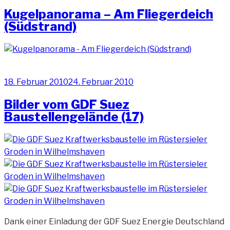
am
Kugelpanorama – Am Fliegerdeich
(Südstrand)
Veröffentlicht
18. Februar 2010
24. Februar 2010
am
Bilder vom GDF Suez
Baustellengelände (17)
Dank einer Einladung der GDF Suez Energie Deutschland