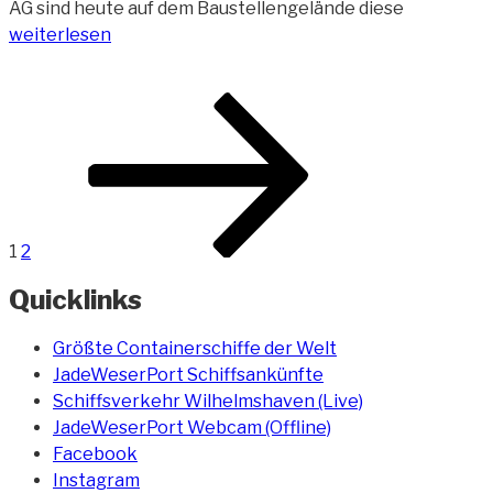
„Bilder
AG sind heute auf dem Baustellengelände diese
vom
weiterlesen
GDF
Suez
Beitragsnavigation
Seite
Seite
Nächste
Baustelle
Seite
(17)“
1
2
Quicklinks
Größte Containerschiffe der Welt
JadeWeserPort Schiffsankünfte
Schiffsverkehr Wilhelmshaven (Live)
JadeWeserPort Webcam (Offline)
Facebook
Instagram