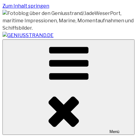
Zum Inhalt springen
Vom Geniusstrand zum JadeWeserPort/Container
GENIUSSTRAND.DE
Terminal Wilhelmshaven
Menü