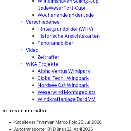
Wilhelmshaven Sailing-Cup
(JadeWeserPort-Cup)
Wochenende an der Jade
Verschiedenes
Hintergrundbilder (WHV)
Historische Ansichtskarten
Panoramabilder
Video
Zeitraffer
WKA Projekte
Alpha Ventus Windpark
Global Tech I Windpark
Nordsee Ost Windpark
Weserwind Montageplatz
Windkraftanlage Bard VM
NEUESTE BEITRÄGE
Kabelleger Prysmian Marco Polo
25. Juli 2026
Autotransporter BYD Jinan
22. April 2026