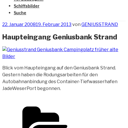
Schiffsbilder
Suche
Veröffentlicht
22. Januar 2008
19. Februar 2013
von
GENIUSSTRAND
am
Haupteingang Geniusbank Strand
Blick vom Haupteingang auf den Geniusbank Strand.
Gestern haben die Rodungsarbeiten für den
Autobahnanbindung des Container-Tiefwasserhafen
JadeWeserPort begonnen.
Kategorien