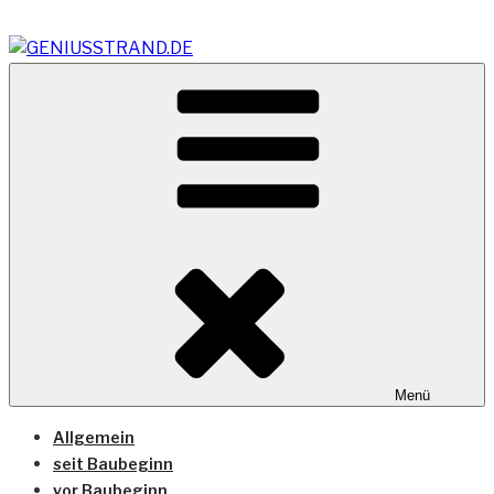
Zum
Inhalt
springen
Vom Geniusstrand zum JadeWeserPort/Container
GENIUSSTRAND.DE
Terminal Wilhelmshaven
Menü
Allgemein
seit Baubeginn
vor Baubeginn