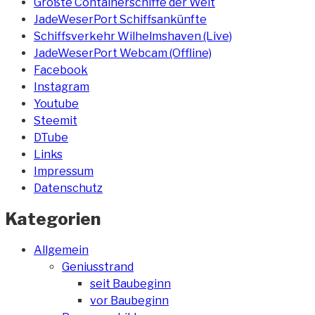
Größte Containerschiffe der Welt
JadeWeserPort Schiffsankünfte
Schiffsverkehr Wilhelmshaven (Live)
JadeWeserPort Webcam (Offline)
Facebook
Instagram
Youtube
Steemit
DTube
Links
Impressum
Datenschutz
Kategorien
Allgemein
Geniusstrand
seit Baubeginn
vor Baubeginn