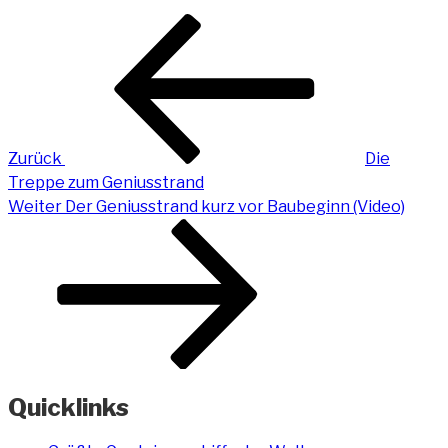
Beitragsnavigation
Vorheriger
Beitrag
Zurück
Die
Treppe zum Geniusstrand
Nächster
Weiter
Der Geniusstrand kurz vor Baubeginn (Video)
Beitrag
Quicklinks