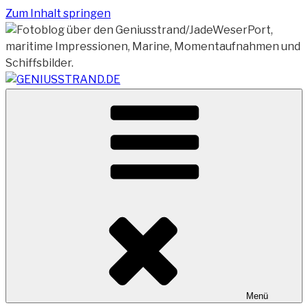
Zum Inhalt springen
Vom Geniusstrand zum JadeWeserPort/Container
GENIUSSTRAND.DE
Terminal Wilhelmshaven
Menü