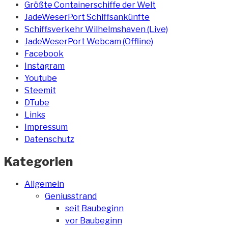
Größte Containerschiffe der Welt
JadeWeserPort Schiffsankünfte
Schiffsverkehr Wilhelmshaven (Live)
JadeWeserPort Webcam (Offline)
Facebook
Instagram
Youtube
Steemit
DTube
Links
Impressum
Datenschutz
Kategorien
Allgemein
Geniusstrand
seit Baubeginn
vor Baubeginn