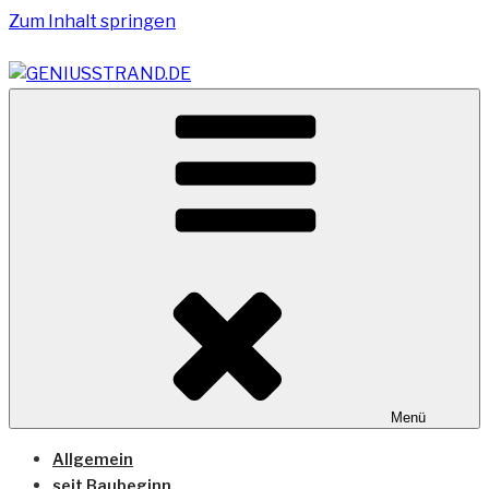
Zum Inhalt springen
Vom Geniusstrand zum JadeWeserPort/Container
GENIUSSTRAND.DE
Terminal Wilhelmshaven
Menü
Allgemein
seit Baubeginn