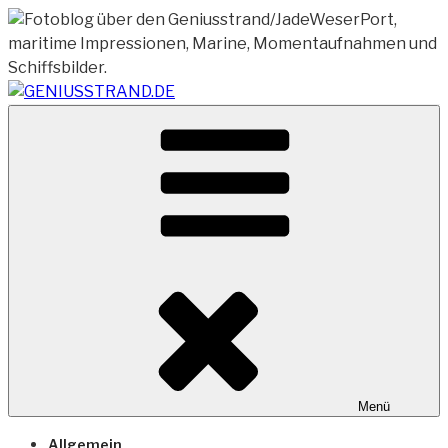
Zum
Inhalt
springen
Vom Geniusstrand zum JadeWeserPort/Container
GENIUSSTRAND.DE
Terminal Wilhelmshaven
Menü
Allgemein