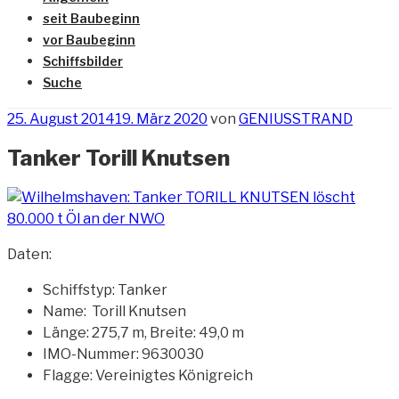
seit Baubeginn
vor Baubeginn
Schiffsbilder
Suche
Veröffentlicht
25. August 2014
19. März 2020
von
GENIUSSTRAND
am
Tanker Torill Knutsen
Daten:
Schiffstyp: Tanker
Name: Torill Knutsen
Länge: 275,7 m, Breite: 49,0 m
IMO-Nummer: 9630030
Flagge: Vereinigtes Königreich