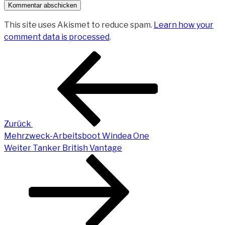
This site uses Akismet to reduce spam.
Learn how your
comment data is processed
.
Beitragsnavigation
Vorheriger
Beitrag
Zurück
Mehrzweck-Arbeitsboot Windea One
Nächster
Weiter
Tanker British Vantage
Beitrag