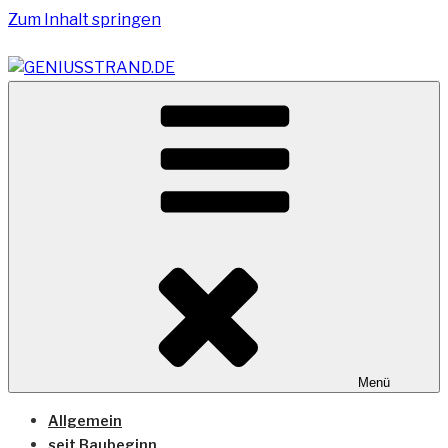
Zum Inhalt springen
Vom Geniusstrand zum JadeWeserPort/Container
GENIUSSTRAND.DE
Terminal Wilhelmshaven
Menü
Allgemein
seit Baubeginn