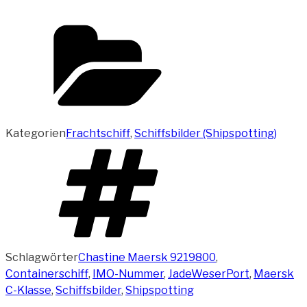
Kategorien
Frachtschiff
,
Schiffsbilder (Shipspotting)
Schlagwörter
Chastine Maersk 9219800
,
Containerschiff
,
IMO-Nummer
,
JadeWeserPort
,
Maersk
C-Klasse
,
Schiffsbilder
,
Shipspotting