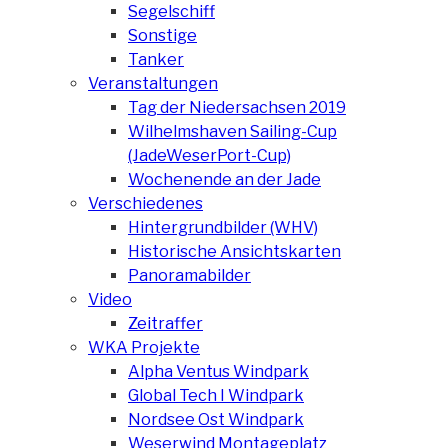
Segelschiff
Sonstige
Tanker
Veranstaltungen
Tag der Niedersachsen 2019
Wilhelmshaven Sailing-Cup
(JadeWeserPort-Cup)
Wochenende an der Jade
Verschiedenes
Hintergrundbilder (WHV)
Historische Ansichtskarten
Panoramabilder
Video
Zeitraffer
WKA Projekte
Alpha Ventus Windpark
Global Tech I Windpark
Nordsee Ost Windpark
Weserwind Montageplatz