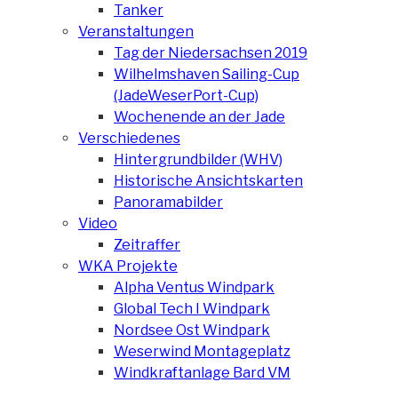
Tanker
Veranstaltungen
Tag der Niedersachsen 2019
Wilhelmshaven Sailing-Cup
(JadeWeserPort-Cup)
Wochenende an der Jade
Verschiedenes
Hintergrundbilder (WHV)
Historische Ansichtskarten
Panoramabilder
Video
Zeitraffer
WKA Projekte
Alpha Ventus Windpark
Global Tech I Windpark
Nordsee Ost Windpark
Weserwind Montageplatz
Windkraftanlage Bard VM