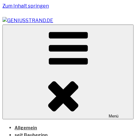
Zum Inhalt springen
Vom Geniusstrand zum JadeWeserPort/Container
GENIUSSTRAND.DE
Terminal Wilhelmshaven
Menü
Allgemein
seit Baubeginn