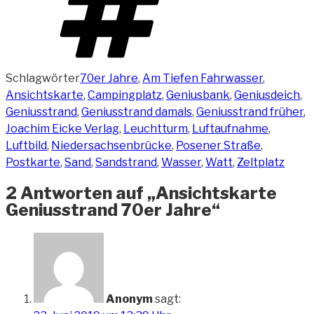
Schlagwörter
70er Jahre
,
Am Tiefen Fahrwasser
,
Ansichtskarte
,
Campingplatz
,
Geniusbank
,
Geniusdeich
,
Geniusstrand
,
Geniusstrand damals
,
Geniusstrand früher
,
Joachim Eicke Verlag
,
Leuchtturm
,
Luftaufnahme
,
Luftbild
,
Niedersachsenbrücke
,
Posener Straße
,
Postkarte
,
Sand
,
Sandstrand
,
Wasser
,
Watt
,
Zeltplatz
2 Antworten auf „Ansichtskarte
Geniusstrand 70er Jahre“
Anonym
sagt: