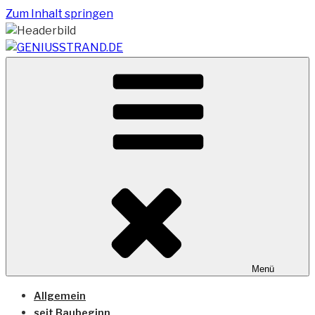
Zum Inhalt springen
Vom Geniusstrand zum JadeWeserPort/Container
GENIUSSTRAND.DE
Terminal Wilhelmshaven
Menü
Allgemein
seit Baubeginn