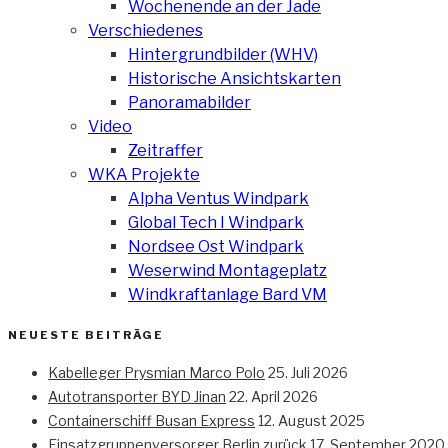
Wochenende an der Jade
Verschiedenes
Hintergrundbilder (WHV)
Historische Ansichtskarten
Panoramabilder
Video
Zeitraffer
WKA Projekte
Alpha Ventus Windpark
Global Tech I Windpark
Nordsee Ost Windpark
Weserwind Montageplatz
Windkraftanlage Bard VM
NEUESTE BEITRÄGE
Kabelleger Prysmian Marco Polo
25. Juli 2026
Autotransporter BYD Jinan
22. April 2026
Containerschiff Busan Express
12. August 2025
Einsatzgruppenversorger Berlin zurück
17. September 2020