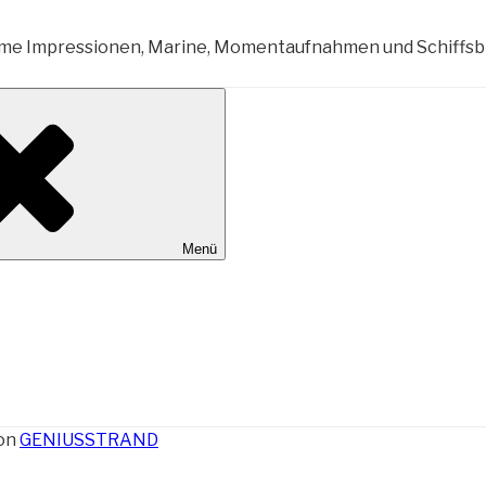
al Wilhelmshaven
Menü
on
GENIUSSTRAND