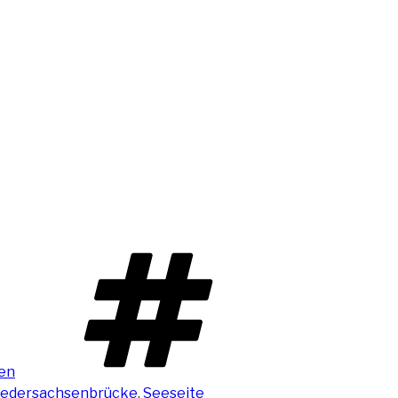
en
iedersachsenbrücke
,
Seeseite