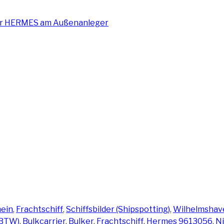
ein
,
Frachtschiff
,
Schiffsbilder (Shipspotting)
,
Wilhelmshav
(BTW)
,
Bulkcarrier
,
Bulker
,
Frachtschiff
,
Hermes 9613056
,
N