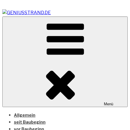
Zum
Inhalt
springen
Vom Geniusstrand zum JadeWeserPort/Container
GENIUSSTRAND.DE
Terminal Wilhelmshaven
Menü
Allgemein
seit Baubeginn
vor Baubeginn