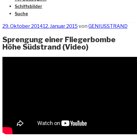
Schiffsbilder
Suche
Veröffentlicht
29. Oktober 2014
12. Januar 2015
von
GENIUSSTRAND
am
Sprengung einer Fliegerbombe
Höhe Südstrand (Video)