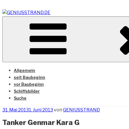
Zum
Inhalt
springen
Vom Geniusstrand zum JadeWeserPort/Container Termin
GENIUSSTRAND.DE
Allgemein
seit Baubeginn
vor Baubeginn
Schiffsbilder
Suche
Veröffentlicht
31. Mai 2013
1. Juni 2013
von
GENIUSSTRAND
am
Tanker Genmar Kara G