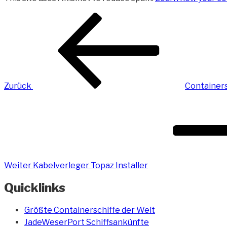
Beitragsnavigation
Vorheriger
Beitrag
Zurück
Containers
Nächster
Beitrag
Weiter
Kabelverleger Topaz Installer
Quicklinks
Größte Containerschiffe der Welt
JadeWeserPort Schiffsankünfte