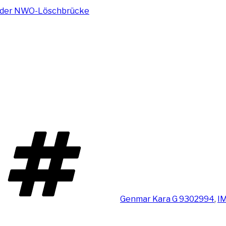
Schlagwörter
Genmar Kara G 9302994
,
I