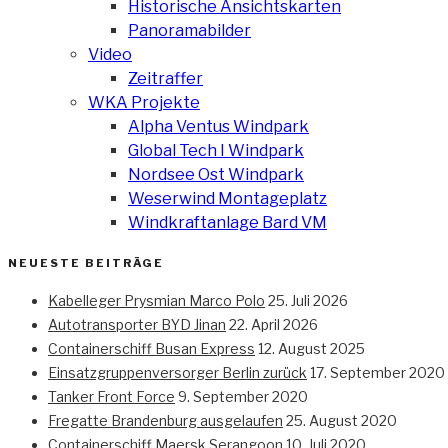
Historische Ansichtskarten
Panoramabilder
Video
Zeitraffer
WKA Projekte
Alpha Ventus Windpark
Global Tech I Windpark
Nordsee Ost Windpark
Weserwind Montageplatz
Windkraftanlage Bard VM
NEUESTE BEITRÄGE
Kabelleger Prysmian Marco Polo
25. Juli 2026
Autotransporter BYD Jinan
22. April 2026
Containerschiff Busan Express
12. August 2025
Einsatzgruppenversorger Berlin zurück
17. September 2020
Tanker Front Force
9. September 2020
Fregatte Brandenburg ausgelaufen
25. August 2020
Containerschiff Maersk Serangoon
10. Juli 2020