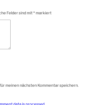
che Felder sind mit
*
markiert
 für meinen nächsten Kommentar speichern.
mment data is processed
.