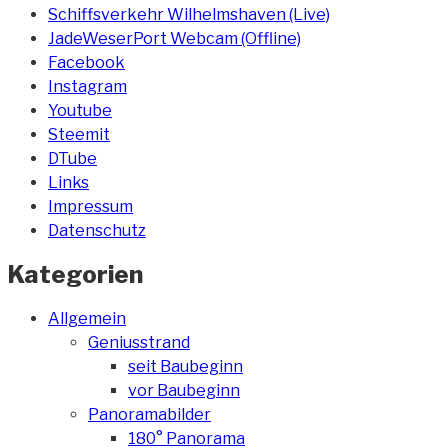
Schiffsverkehr Wilhelmshaven (Live)
JadeWeserPort Webcam (Offline)
Facebook
Instagram
Youtube
Steemit
DTube
Links
Impressum
Datenschutz
Kategorien
Allgemein
Geniusstrand
seit Baubeginn
vor Baubeginn
Panoramabilder
180° Panorama