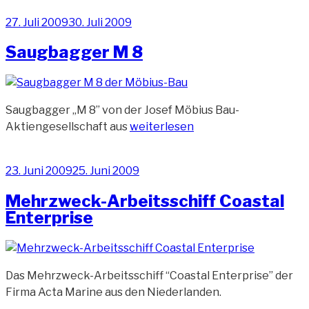
(9
Veröffentlicht
27. Juli 2009
30. Juli 2009
Fotos)“
am
Saugbagger M 8
Saugbagger „M 8” von der Josef Möbius Bau-
„Saugbagger
Aktiengesellschaft aus
weiterlesen
M
8“
Veröffentlicht
23. Juni 2009
25. Juni 2009
am
Mehrzweck-Arbeitsschiff Coastal
Enterprise
Das Mehrzweck-Arbeitsschiff “Coastal Enterprise” der
Firma Acta Marine aus den Niederlanden.