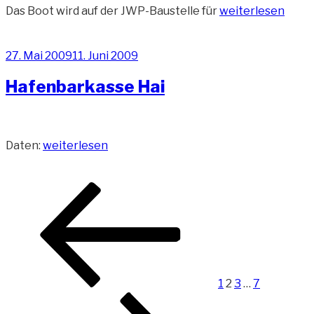
„Mehrzweck-
Das Boot wird auf der JWP-Baustelle für
weiterlesen
Arbeitsschiff
Coastal
Veröffentlicht
27. Mai 2009
11. Juni 2009
Enterprise“
am
Hafenbarkasse Hai
„Hafenbarkasse
Daten:
weiterlesen
Hai“
Beitragsnavigation
Vorherige
Seite
Seite
Seite
Seite
Nächste
Seite
Seite
1
2
3
…
7