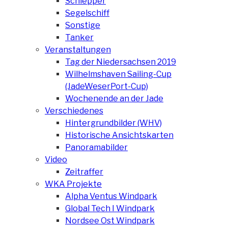
Schlepper
Segelschiff
Sonstige
Tanker
Veranstaltungen
Tag der Niedersachsen 2019
Wilhelmshaven Sailing-Cup
(JadeWeserPort-Cup)
Wochenende an der Jade
Verschiedenes
Hintergrundbilder (WHV)
Historische Ansichtskarten
Panoramabilder
Video
Zeitraffer
WKA Projekte
Alpha Ventus Windpark
Global Tech I Windpark
Nordsee Ost Windpark