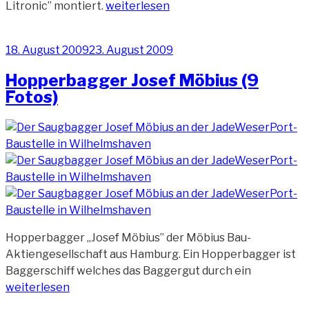
„Stelzenponton
Litronic
” montiert.
weiterlesen
MP
12“
Veröffentlicht
18. August 2009
23. August 2009
am
Hopperbagger Josef Möbius (9
Fotos)
Hopperbagger „Josef Möbius” der Möbius Bau-
Aktiengesellschaft aus Hamburg. Ein Hopperbagger ist
„Hopperba
Baggerschiff welches das Baggergut durch ein
Josef
weiterlesen
Möbius