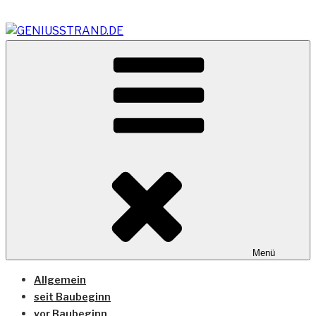
Zum
Inhalt
springen
Vom Geniusstrand zum JadeWeserPort/Container
GENIUSSTRAND.DE
Terminal Wilhelmshaven
Menü
Allgemein
seit Baubeginn
vor Baubeginn