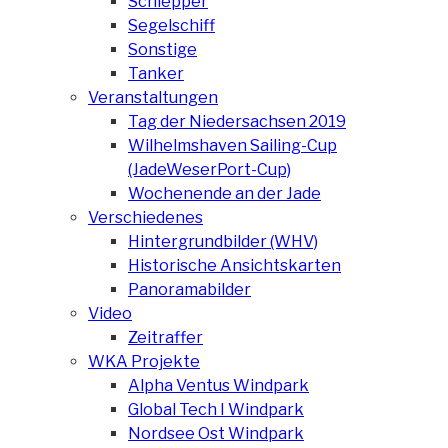
Schlepper
Segelschiff
Sonstige
Tanker
Veranstaltungen
Tag der Niedersachsen 2019
Wilhelmshaven Sailing-Cup
(JadeWeserPort-Cup)
Wochenende an der Jade
Verschiedenes
Hintergrundbilder (WHV)
Historische Ansichtskarten
Panoramabilder
Video
Zeitraffer
WKA Projekte
Alpha Ventus Windpark
Global Tech I Windpark
Nordsee Ost Windpark