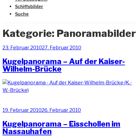
Schiffsbilder
Suche
Kategorie:
Panoramabilder
Veröffentlicht
23. Februar 2010
27. Februar 2010
am
Kugelpanorama – Auf der Kaiser-
Wilhelm-Brücke
Veröffentlicht
19. Februar 2010
26. Februar 2010
am
Kugelpanorama – Eisschollen im
Nassauhafen