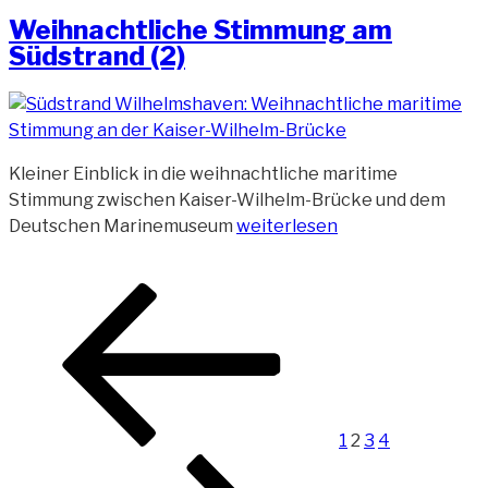
am
Weihnachtliche Stimmung am
Südstrand (2)
Kleiner Einblick in die weihnachtliche maritime
Stimmung zwischen Kaiser-Wilhelm-Brücke und dem
„Weihnachtliche
Deutschen Marinemuseum
weiterlesen
Stimmung
am
Beitragsnavigation
Vorherige
Seite
Seite
Seite
Seite
Nächste
Südstrand
Seite
Seite
(2)“
1
2
3
4