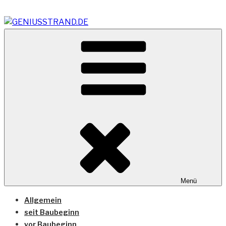
Zum
Inhalt
springen
Vom Geniusstrand zum JadeWeserPort/Container
GENIUSSTRAND.DE
Terminal Wilhelmshaven
Menü
Allgemein
seit Baubeginn
vor Baubeginn