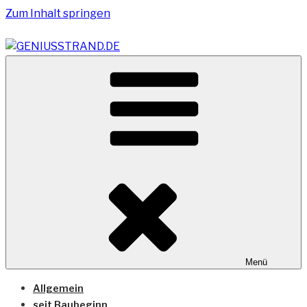
Zum Inhalt springen
Vom Geniusstrand zum JadeWeserPort/Container
GENIUSSTRAND.DE
Terminal Wilhelmshaven
Menü
Allgemein
seit Baubeginn