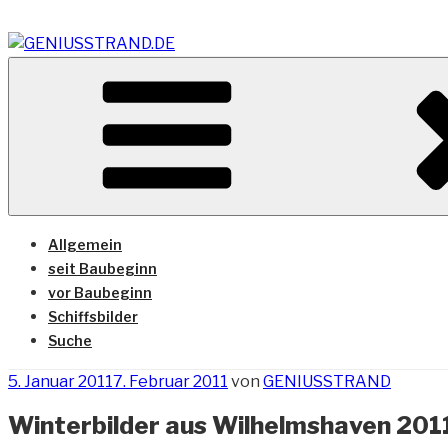
Zum
Inhalt
springen
Vom Geniusstrand zum JadeWeserPort/Container Termin
GENIUSSTRAND.DE
Allgemein
seit Baubeginn
vor Baubeginn
Schiffsbilder
Suche
Veröffentlicht
5. Januar 2011
7. Februar 2011
von
GENIUSSTRAND
am
Winterbilder aus Wilhelmshaven 201