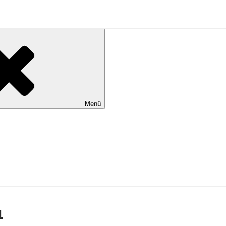
al Wilhelmshaven
Menü
1