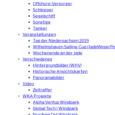
Offshore-Versorger
Schlepper
Segelschiff
Sonstige
Tanker
Veranstaltungen
Tag der Niedersachsen 2019
Wilhelmshaven Sailing-Cup (JadeWeserPo
Wochenende an der Jade
Verschiedenes
Hintergrundbilder (WHV)
Historische Ansichtskarten
Panoramabilder
Video
Zeitraffer
WKA Projekte
Alpha Ventus Windpark
Global Tech I Windpark
Nordsee Ost Windpark