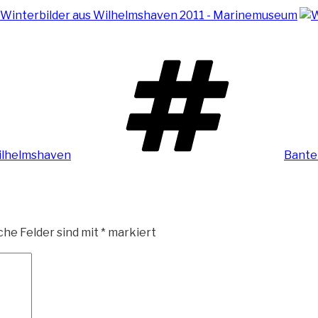
Schla
lhelmshaven
Bante
che Felder sind mit
*
markiert