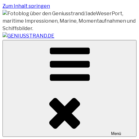
Zum Inhalt springen
Vom Geniusstrand zum JadeWeserPort/Container
GENIUSSTRAND.DE
Terminal Wilhelmshaven
Menü