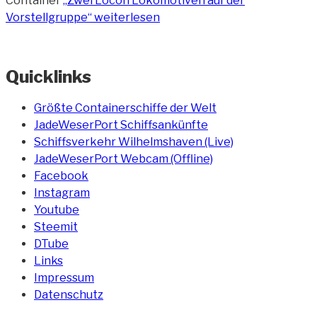
Container
„Zwei Locon Lokomotiven auf der
Vorstellgruppe“
weiterlesen
Quicklinks
Größte Containerschiffe der Welt
JadeWeserPort Schiffsankünfte
Schiffsverkehr Wilhelmshaven (Live)
JadeWeserPort Webcam (Offline)
Facebook
Instagram
Youtube
Steemit
DTube
Links
Impressum
Datenschutz