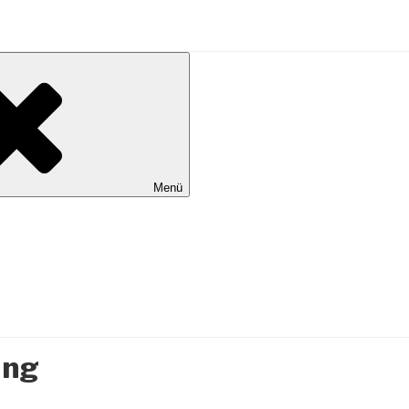
al Wilhelmshaven
Menü
ung