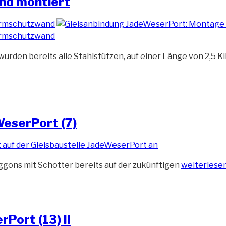
nd montiert
den bereits alle Stahlstützen, auf einer Länge von 2,5 K
WeserPort (7)
„Schotter
ggons mit Schotter bereits auf der zukünftigen
weiterlese
für
die
Gleisbauste
JadeWeser
Port (13) II
(7)“