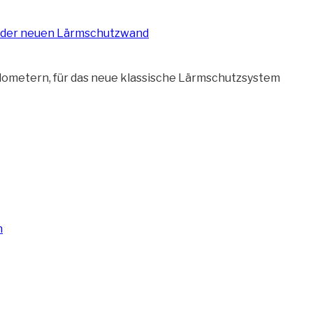
„Stah
ilometern, für das neue klassische Lärmschutzsystem
der
Lärms
sind
monti
n
lle
Port