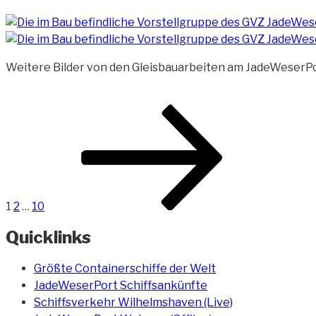
Weitere Bilder von den Gleisbauarbeiten am JadeWeserPort 
Beitragsnavigation
Seite
Seite
Seite
Nächste
Seite
1
2
…
10
Quicklinks
Größte Containerschiffe der Welt
JadeWeserPort Schiffsankünfte
Schiffsverkehr Wilhelmshaven (Live)