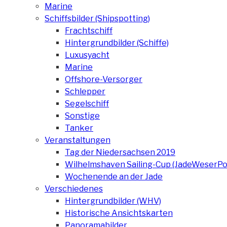
Marine
Schiffsbilder (Shipspotting)
Frachtschiff
Hintergrundbilder (Schiffe)
Luxusyacht
Marine
Offshore-Versorger
Schlepper
Segelschiff
Sonstige
Tanker
Veranstaltungen
Tag der Niedersachsen 2019
Wilhelmshaven Sailing-Cup (JadeWeserPo
Wochenende an der Jade
Verschiedenes
Hintergrundbilder (WHV)
Historische Ansichtskarten
Panoramabilder