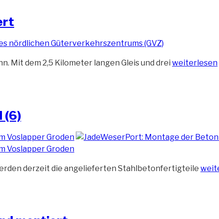
ert
„Gleise
n. Mit dem 2,5 Kilometer langen Gleis und drei
weiterlesen
der
Hafenbahn
werden
erweitert“
 (6)
„Mon
erden derzeit die angelieferten Stahlbetonfertigteile
weit
der
neu
Lärm
(6)“