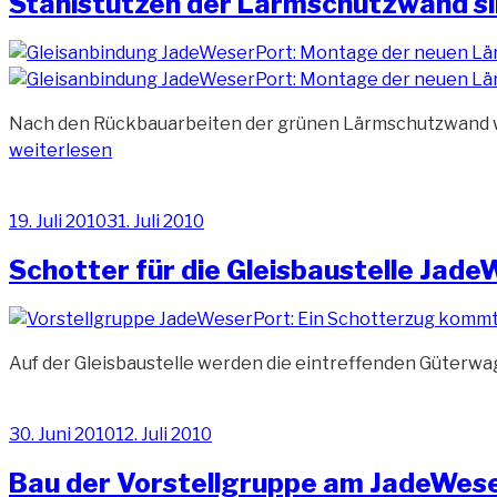
Stahlstützen der Lärmschutzwand si
Nach den Rückbauarbeiten der grünen Lärmschutzwand wur
weiterlesen
Veröffentlicht
19. Juli 2010
31. Juli 2010
am
Schotter für die Gleisbaustelle Jade
Auf der Gleisbaustelle werden die eintreffenden Güterwa
Veröffentlicht
30. Juni 2010
12. Juli 2010
am
Bau der Vorstellgruppe am JadeWeser