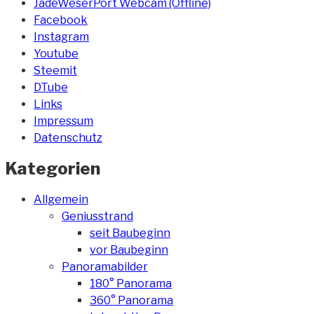
JadeWeserPort Webcam (Offline)
Facebook
Instagram
Youtube
Steemit
DTube
Links
Impressum
Datenschutz
Kategorien
Allgemein
Geniusstrand
seit Baubeginn
vor Baubeginn
Panoramabilder
180° Panorama
360° Panorama