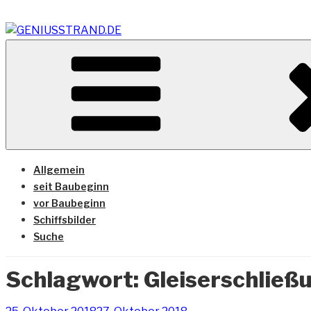
Zum
Inhalt
springen
Vom Geniusstrand zum JadeWeserPort/Container Termin
GENIUSSTRAND.DE
Allgemein
seit Baubeginn
vor Baubeginn
Schiffsbilder
Suche
Schlagwort:
Gleiserschließ
Veröffentlicht