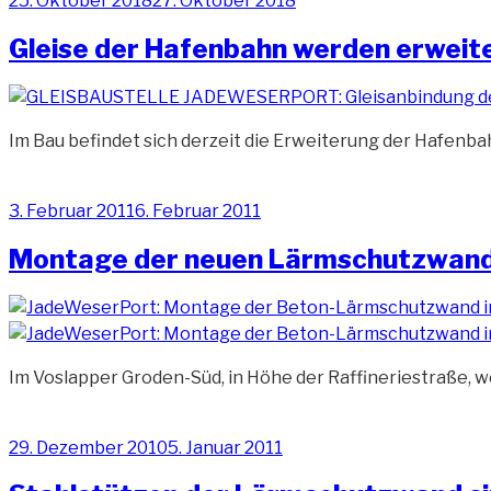
25. Oktober 2018
27. Oktober 2018
am
Gleise der Hafenbahn werden erweit
Im Bau befindet sich derzeit die Erweiterung der Hafenbah
Veröffentlicht
3. Februar 2011
6. Februar 2011
am
Montage der neuen Lärmschutzwand
Im Voslapper Groden-Süd, in Höhe der Raffineriestraße, w
Veröffentlicht
29. Dezember 2010
5. Januar 2011
am