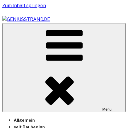
Zum Inhalt springen
Vom Geniusstrand zum JadeWeserPort/Container
GENIUSSTRAND.DE
Terminal Wilhelmshaven
Menü
Allgemein
seit Baubeginn